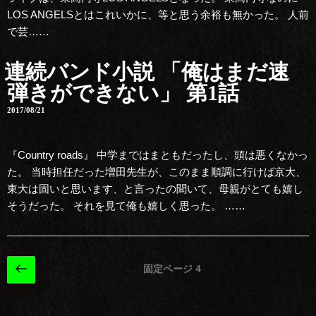
LOS ANGELSとはこれいかに、等と思う余裕も無かった。 人前
で芸……
連続バンド小説 「俺はまだ速
弾きができない」 第1話
2017/08/21
『Country roads』 中学まではまともだったし、頭は悪くなかっ
た。 当時担任だった増田先生が、このまま順調に行けば京大、
東大は固いと思います、と言ったの聞いて、母親がとても嬉し
そうだった。 それを見て俺も嬉しく思った。 ……
投
前
固定ページ
4
の
稿
ペ
ナ