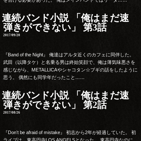
連続バンド小説 「俺はまだ速
弾きができない」 第3話
2017/09/20
『Band of the Night』 俺達はアルタ近くのカフェに同伴した。
武田（以降タケ）と名乗る男は終始笑顔で、俺は薄気味悪さを
感じながら、METALLICAやシャコタン☆ブギの話をしたように
思う。 偶然にも同学年だったこと……
連続バンド小説 「俺はまだ速
弾きができない」 第2話
2017/08/26
『Don't be afraid of mistake』 初志から2年が経過していた。 初
ライブは、東高円寺LOS ANGELSとなった。 東高円寺なのに