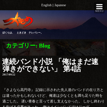
コ
|
English
Japanese
ン
テ
ン
ツ
へ
ぼくらは、 ときどき テレパシー。
ス
キ
カテゴリー:
Blog
ッ
プ
連続バンド小説 「俺はまだ速
弾きができない」 第4話
2017/09/22
『さよなら高円寺』 記録に示された先人達のバンドの在り方と
は違ったかもしれないけど、俺達は少なくとも満ち足りた時を
過ごした。 遅い青春と言って差し支えなかった。 しかし終わり
を告げる必要があった。 俺はメインバンドではリーダ……